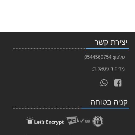
יצירת קשר
טלפון:
0544560754
מדיה דיגיטאלית:
עקוב
פנה
אחרינו
אלינו
ב-
ב-
קניה בטוחה
WhatsApp
facebook