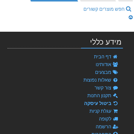
הבית
חפש מוצרים קשורים
מידע כללי
אוסמוזה הפוכה
דף הבית
1,129.00 ₪
אודותינו
מד איכות המים
מבצעים
99.00 ₪
שאלות נפוצות
צור קשר
מסננים לאוסמוזה הפוכה
149.00 ₪
תקנון החנות
ביטול עיסקה
מינרליזטור
עגלת קניות
99.00 ₪
לקופה
חסכם לברז
הרשמה
79.00 ₪