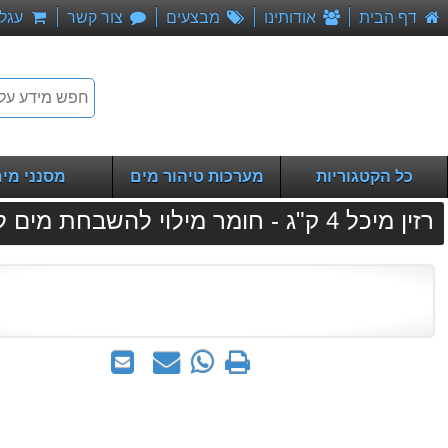
דף הבית
אודותינו
מבצעים
צור קשר
עגלת
כל הקטגוריות
מערכות טיהור מים
מסנני מי
רזין מיכל 4 ק"ג - חומר מילוי להשבחת מים למסנני מים
הדפס
WhatsApp
שאל
שלח
-
אותנו
לחבר
שאל
על
אותנו
המוצר
על