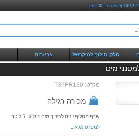
 קניות
(
0
פריטים |
0.00
₪)
ם
חלקי חילוף למיקרוגל
אביזרים
מק"ט: T37FR150
מכירה רגילה
שרף מחליף יונים לריכוך מים 4 ק"ג - 5 ליטר
למפרט מלא...